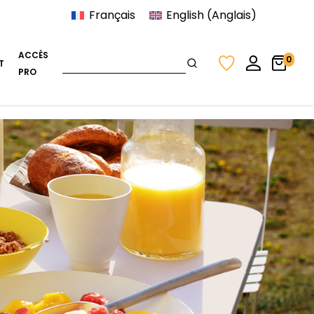
Français
English
(
Anglais
)
ACCÈS
0
T
PRO