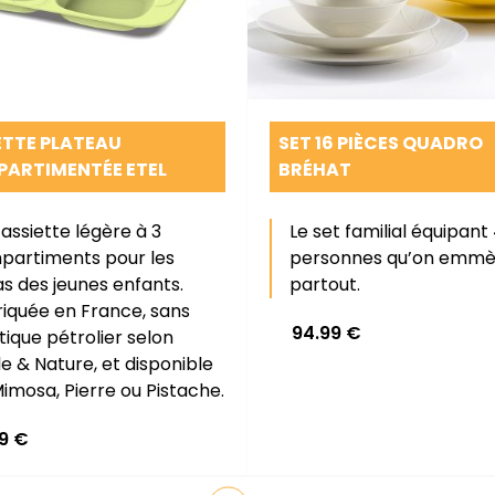
ETTE PLATEAU
SET 16 PIÈCES QUADRO
ARTIMENTÉE ETEL
BRÉHAT
assiette légère à 3
Le set familial équipant
partiments pour les
personnes qu’on emm
s des jeunes enfants.
partout.
iquée en France, sans
94.99
€
tique pétrolier selon
e & Nature, et disponible
imosa, Pierre ou Pistache.
99
€