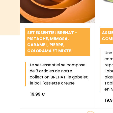
SET ESSENTIEL BREHAT -
ASSI
PISTACHE, MIMOSA,
COMP
CARAMEL, PIERRE,
COLORAMA ET MIXTE
Une 
com
Le set essentiel se compose
repa
de 3 articles de notre
Fabr
collection BREHAT, le gobelet,
plas
le bol, l'assiette creuse
Tabl
en M
19.99
€
19.