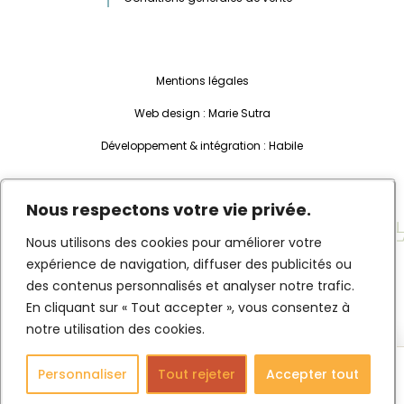
Mentions légales
Web design :
Marie Sutra
Développement & intégration :
Habile
Nous respectons votre vie privée.
Nous utilisons des cookies pour améliorer votre
expérience de navigation, diffuser des publicités ou
des contenus personnalisés et analyser notre trafic.
Français
English
(
Anglais
)
En cliquant sur « Tout accepter », vous consentez à
notre utilisation des cookies.
Assiette Plateau Compartimentée Etel
Personnaliser
Tout rejeter
Accepter tout
AJOUTER
19,99
€