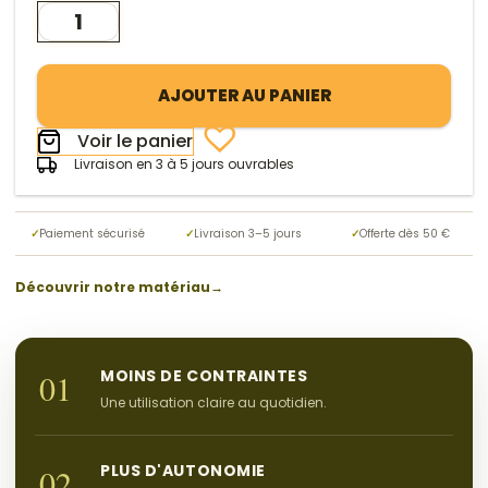
quantité
de
Assiette
Plateau
AJOUTER AU PANIER
Compartimentée
Voir le panier
Etel
Livraison en 3 à 5 jours ouvrables
✓
Paiement sécurisé
✓
Livraison 3–5 jours
✓
Offerte dès 50 €
Découvrir notre matériau
→
MOINS DE CONTRAINTES
01
Une utilisation claire au quotidien.
PLUS D'AUTONOMIE
02