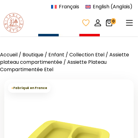
Aller au contenu
Français
English
(
Anglais
)
Tog
0
Accueil
/
Boutique
/
Enfant
/
Collection Etel
/
Assiette
plateau compartimentée
/ Assiette Plateau
Compartimentée Etel
●
Fabriqué en France