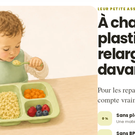
LEUR PETITE AS
À cha
plas
relar
dava
Pour les rep
compte vrai
Sans pl
0 %
Une mati
Sans BP