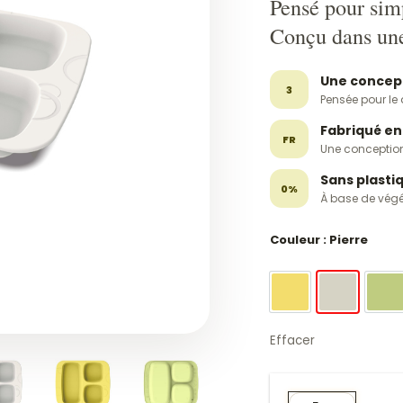
Pensé pour simp
Conçu dans une
Une concep
3
Pensée pour le 
Fabriqué en
FR
Une conception
Sans plasti
0%
À base de végé
Couleur
: Pierre
Mimosa
Pierre
Pi
Effacer
quantité