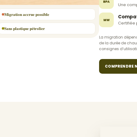
BPA
Une comp
Migration accrue possible
Compat
MW
Certifiée
Sans plastique pétrolier
La migration dépend
de la durée de chauf
consignes d’utilisat
COMPRENDRE N