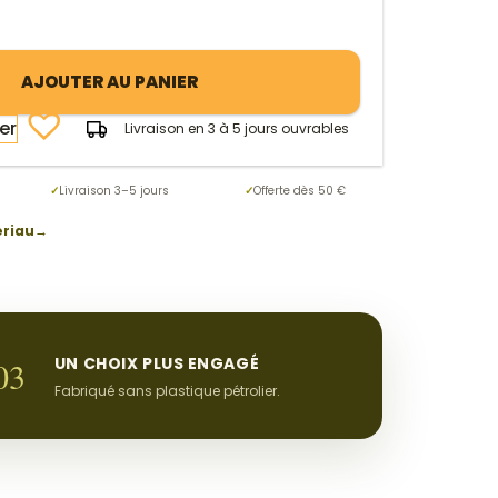
AJOUTER AU PANIER
ée
ier
Livraison en 3 à 5 jours ouvrables
✓
Livraison 3–5 jours
✓
Offerte dès 50 €
ériau
→
UN CHOIX PLUS ENGAGÉ
03
Fabriqué sans plastique pétrolier.