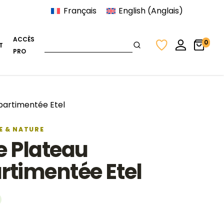
Français
English
(
Anglais
)
ACCÈS
0
T
PRO
partimentée Etel
E & NATURE
e Plateau
timentée Etel