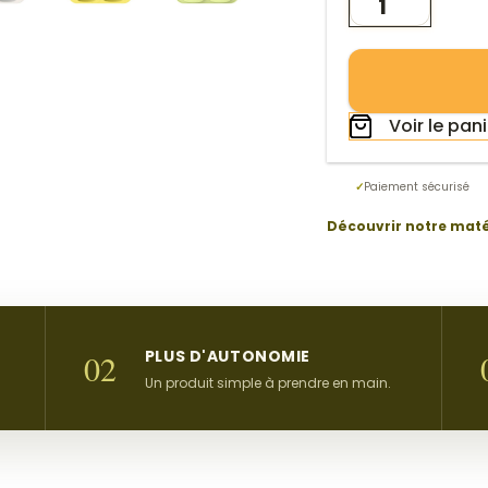
de
Assiette
Plateau
Compartiment
Voir le pan
Etel
✓
Paiement sécurisé
Découvrir notre mat
PLUS D'AUTONOMIE
02
Un produit simple à prendre en main.