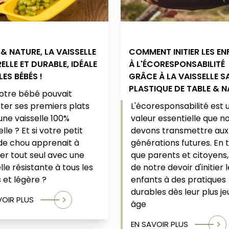
 & NATURE, LA VAISSELLE
COMMENT INITIER LES E
ELLE ET DURABLE, IDÉALE
À L'ÉCORESPONSABILITÉ
ES BÉBÉS !
GRÂCE À LA VAISSELLE S
PLASTIQUE DE TABLE & 
 votre bébé pouvait
ter ses premiers plats
L'écoresponsabilité est 
une vaisselle 100%
valeur essentielle que n
lle ? Et si votre petit
devons transmettre aux
de chou apprenait à
générations futures. En 
r tout seul avec une
que parents et citoyens, 
lle résistante à tous les
de notre devoir d'initier 
 et légère ?
enfants à des pratiques
durables dès leur plus j
VOIR PLUS
âge
EN SAVOIR PLUS