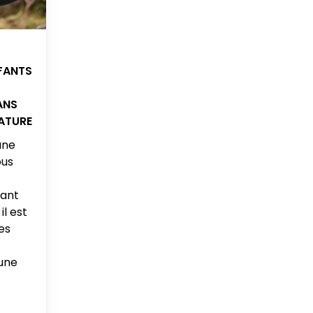
NFANTS
ANS
NATURE
une
ous
tant
il est
les
eune