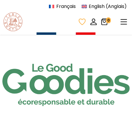
Aller au contenu
Français
English
(
Anglais
)
Tog
0