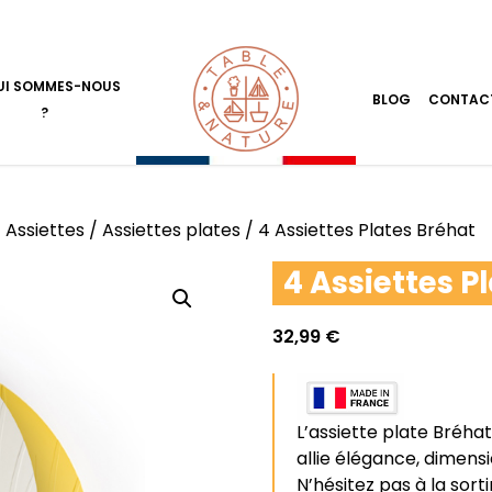
UI SOMMES-NOUS
BLOG
CONTAC
?
/
Assiettes
/
Assiettes plates
/ 4 Assiettes Plates Bréhat
4 Assiettes P
32,99
€
L’assiette plate Bréhat
allie élégance, dimensio
N’hésitez pas à la sort