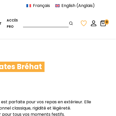
Français
English
(
Anglais
)
ACCÈS
0
T
PRO
lates Bréhat
 est parfaite pour vos repas en extérieur. Elle
nnel classique, rigidité et légèreté.
ir pour tous vos moments festifs.