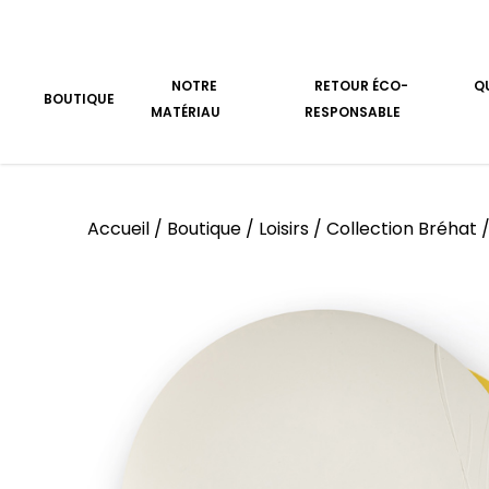
Aller au contenu
NOTRE
RETOUR ÉCO-
Q
BOUTIQUE
MATÉRIAU
RESPONSABLE
Accueil
/
Boutique
/
Loisirs
/
Collection Bréhat