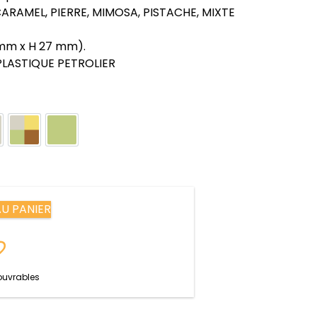
 CARAMEL, PIERRE, MIMOSA, PISTACHE, MIXTE
 mm x H 27 mm).
PLASTIQUE PETROLIER
erre
Pierre, Mimosa, Pistache et Caramel
Pistache
U PANIER
 ouvrables