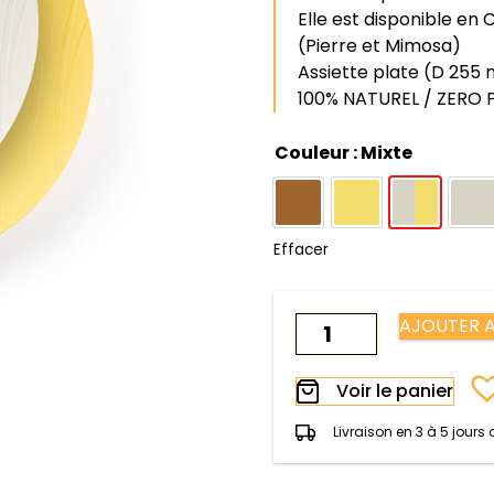
Elle est disponible en
(Pierre et Mimosa)
Assiette plate (D 255
100% NATUREL / ZERO 
Couleur
: Mixte
Caramel
Mimosa
Mixte
Pi
Effacer
quantité
AJOUTER A
de
4
Voir le panier
Assiettes
Plates
Livraison en 3 à 5 jours
Bréhat