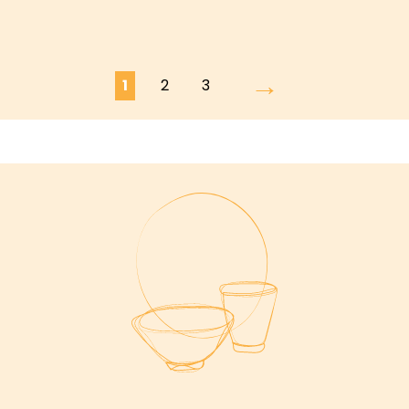
→
1
2
3