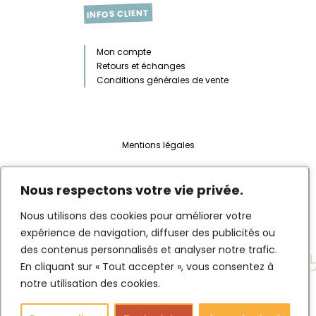
INFOS CLIENT
Mon compte
Retours et échanges
Conditions générales de vente
Mentions légales
Web design :
Marie Sutra
Nous respectons votre vie privée.
Développement & intégration :
Habile
Nous utilisons des cookies pour améliorer votre
expérience de navigation, diffuser des publicités ou
des contenus personnalisés et analyser notre trafic.
En cliquant sur « Tout accepter », vous consentez à
notre utilisation des cookies.
Français
English
(
Anglais
)