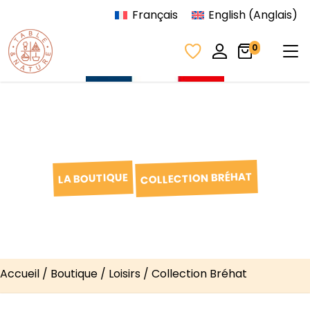
Aller au contenu
Français
English
(
Anglais
)
Tog
0
COLLECTION BRÉHAT
LA BOUTIQUE
Accueil
/
Boutique
/
Loisirs
/ Collection Bréhat