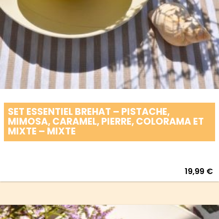
SET ESSENTIEL BREHAT – PISTACHE,
MIMOSA, CARAMEL, PIERRE, COLORAMA ET
MIXTE – MIXTE
19,99
€