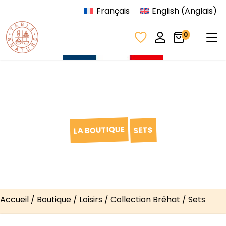
Aller au contenu
Français
English
(
Anglais
)
Tog
0
LA BOUTIQUE
SETS
Accueil
/
Boutique
/
Loisirs
/
Collection Bréhat
/ Sets