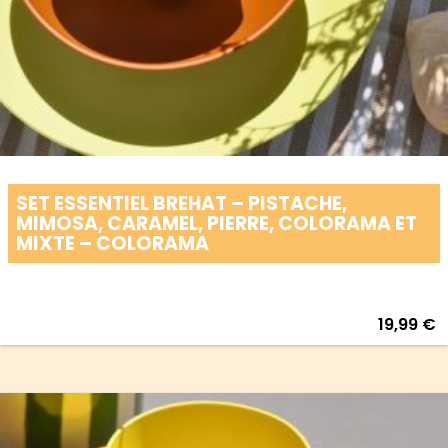
SET ESSENTIEL BREHAT – PISTACHE,
MIMOSA, CARAMEL, PIERRE, COLORAMA ET
MIXTE – COLORAMA
19,99
€